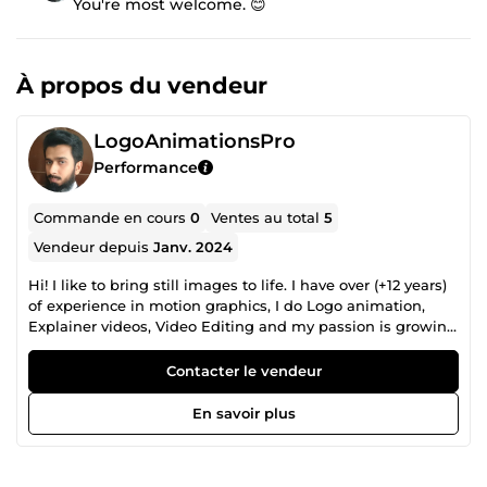
You're most welcome. 😊
À propos du vendeur
LogoAnimationsPro
Performance
Commande en cours
0
Ventes au total
5
Vendeur depuis
Janv. 2024
Hi! I like to bring still images to life. I have over (+12 years)
of experience in motion graphics, I do Logo animation,
Explainer videos, Video Editing and my passion is growing
every day. I have been working on software's like After
Effects, Photoshop, Maya, and Keyshot. So, if you want
Contacter le vendeur
someone to make some really creative and out of the box
animations 2d 3d videos then you are in the Right Place. I
En savoir plus
am Here to help you Please click on my USERNAME for
check my other cool Gigs. Contact me at any time. Thank
you DesignEeperts :)