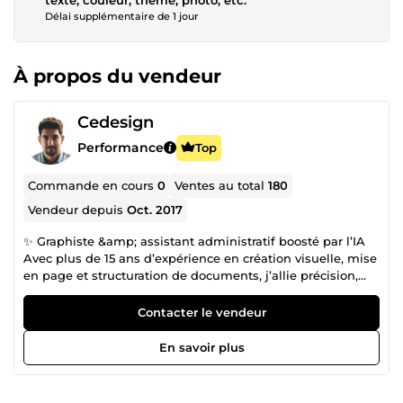
Délai supplémentaire de 1 jour
À propos du vendeur
Cedesign
Performance
Top
Commande en cours
0
Ventes au total
180
Vendeur depuis
Oct. 2017
✨ Graphiste &amp; assistant administratif boosté par l’IA
Avec plus de 15 ans d’expérience en création visuelle, mise
en page et structuration de documents, j’allie précision,
sens du détail et outils d’IA pour produire des résultats
soignés, fiables et efficaces. 🎨 Approche graphique Un
Contacter le vendeur
travail orienté clarté, harmonie et lisibilité, avec une
attention constante au rendu final et aux bonnes pratiques
En savoir plus
professionnelles. ⚙️ Méthode de travail Analyse,
structuration, optimisation et mise en forme maîtrisée. L’IA
est utilisée comme un outil d’assistance pour accélérer