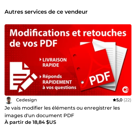
certaines étapes et renforcer la cohérence du résultat —
toujours sous contrôle humain. 📌 Ce qui me caractérise ✔️
Autres services de ce vendeur
Rigueur &amp; précision ✔️ Communication simple et
réactive ✔️ Respect des délais ✔️ Recherche constante de
qualité 🔍 Mon objectif Produire des documents et visuels
clairs, professionnels et adaptés à vos besoins, avec une
approche fiable et structurée.
Cedesign
5,0
(22)
Je vais modifier les éléments ou enregistrer les
images d'un document PDF
À partir de 18,84 $US