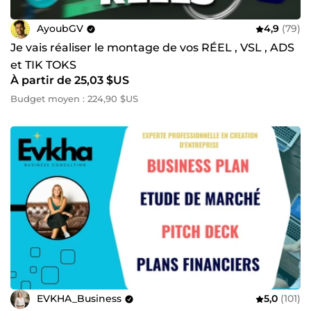
AyoubGV
4,9
(79)
Je vais réaliser le montage de vos RÉEL , VSL , ADS
et TIK TOKS
À partir de 25,03 $US
Budget moyen : 224,90 $US
EVKHA_Business
5,0
(101)