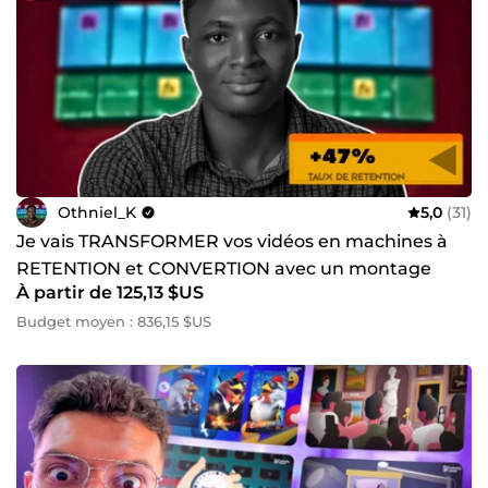
Othniel_K
5,0
(31)
Je vais TRANSFORMER vos vidéos en machines à
RETENTION et CONVERTION avec un montage
À partir de 125,13 $US
dynamique et captivant
Budget moyen : 836,15 $US