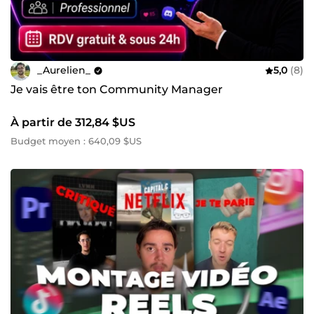
_Aurelien_
5,0
(8)
Je vais être ton Community Manager
À partir de 312,84 $US
Budget moyen : 640,09 $US