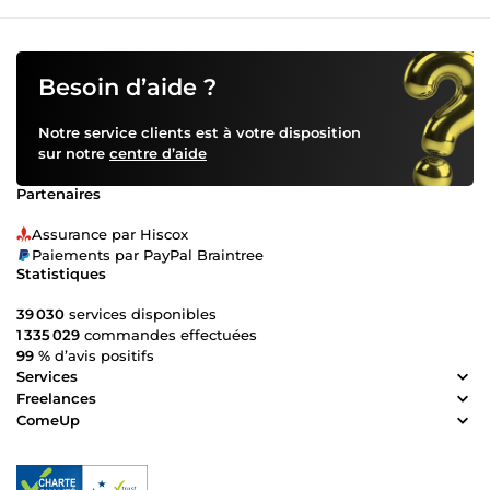
développement rapide et efficace. Communication fluide :
Je vous tiens informé à chaque étape de votre projet.
Résultats garantis : Votre satisfaction est ma priorité
absolue. 🌟 Vous avez une idée ou un projet ? Discutons-en
Besoin d’aide ?
et transformons vos idées en réalité ! N'hésitez pas à me
contacter pour un devis personnalisé ou toute question.
Notre service clients est à votre disposition
sur notre
centre d’aide
Partenaires
Assurance par Hiscox
Paiements par PayPal Braintree
Statistiques
39 030
services disponibles
1 335 029
commandes effectuées
99 %
d’avis positifs
Services
Freelances
ComeUp