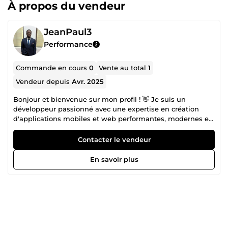
À propos du vendeur
JeanPaul3
Performance
Commande en cours
0
Vente au total
1
Vendeur depuis
Avr. 2025
Bonjour et bienvenue sur mon profil ! 👋 Je suis un
développeur passionné avec une expertise en création
d'applications mobiles et web performantes, modernes et
intuitives. En tant que spécialiste FlutterFlow, je conçois
des solutions sur mesure, rapides à déployer et adaptées à
Contacter le vendeur
vos besoins. 💡 Ce que je peux vous offrir : Applications
mobiles et web complètes : Design, développement, et
En savoir plus
mise en ligne. Interfaces utilisateur captivantes : Design
responsive et expérience utilisateur optimisée.
Automatisation et intégrations : Connectez vos outils avec
des services tiers (API, bases de données, etc.).
Optimisation des performances : Code optimisé et
maintenance continue. 📌 Pourquoi me choisir ? Expertise
FlutterFlow : Maîtrise de cet outil innovant pour un