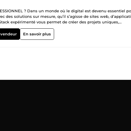
ONNEL ? Dans un monde où le digital est devenu essentiel po
vec des solutions sur mesure, qu’il s’agisse de sites web, d’applicat
 Stack expérimenté vous permet de créer des projets uniques,
lisation complète : Chaque projet est conçu sur mesure, de la stru
alités spécifiques à votre activité. Votre identité et vos objectifs 
 vendeur
En savoir plus
té : Les solutions que je développe sont évolutives. Vous pouvez ajou
que votre entreprise grandit, sans compromettre la performance ou 
pplication est optimisé pour le référencement naturel et pour offr
ojet sera prêt à attirer des visiteurs et à les convertir en clients. Sé
t sécurisé et stable, protégeant vos données et celles de vos utilisa
ES En tant que développeur Full Stack , je maîtrise un large éven
s de mes clients : WordPress, Laravel, Next.js : Développement de 
 avancées, optimisation SEO et responsive design. Design graphique
et imprimés, en utilisant Photoshop, Illustrator, InDesign et After
xtes et contenus web adaptés pour améliorer votre visibilité et vot
se et stratégie : Comprendre vos besoins, votre public cible et
 efficace et adaptée. Conception et design : Je crée des interfaces
l’attention de vos utilisateurs et offrir une expérience optimale.
développée avec soin, testée et optimisée pour garantir performanc
 une boutique en ligne. Optimisation et SEO : Dès le début du projet
sibilité maximale sur les moteurs de recherche et une expérience
n, je vous forme à l’utilisation de vos outils et reste disponible pou