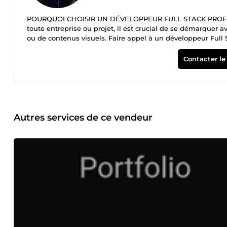
POURQUOI CHOISIR UN DÉVELOPPEUR FULL STACK PROFESSI
toute entreprise ou projet, il est crucial de se démarquer a
ou de contenus visuels. Faire appel à un développeur Full
performants et adaptés à vos besoins spécifiques. Personna
technique aux choix graphiques, en passant par les fonctionn
Contacter le
toujours au centre de la conception. Scalabilité et flexibili
de nouvelles fonctionnalités, pages ou services à mesure 
design. Optimisation SEO et performance : Chaque site ou a
une expérience utilisateur fluide, rapide et intuitive. Votre pr
et fiabilité : Je mets un point d’honneur à garantir un proje
tout en assurant une maintenance efficace. MES COMPÉTENC
Autres services de ce vendeur
de technologies et d’outils pour répondre aux besoins varié
et applications sur mesure, intégration de fonctionnalités
Création de logos, chartes graphiques, supports numériques 
Effects. Rédaction et contenu optimisé SEO : Création de te
impact en ligne. MON APPROCHE POUR CHAQUE PROJET Analy
objectifs est la première étape pour construire une solution
uniques et attractives, pensant chaque élément pour capter 
Développement et intégration : Chaque fonctionnalité est 
fiabilité, que ce soit pour un site web, une application ou
j’intègre les meilleures pratiques SEO pour assurer une vi
utilisateur optimale. Formation et support : Après la livraiso