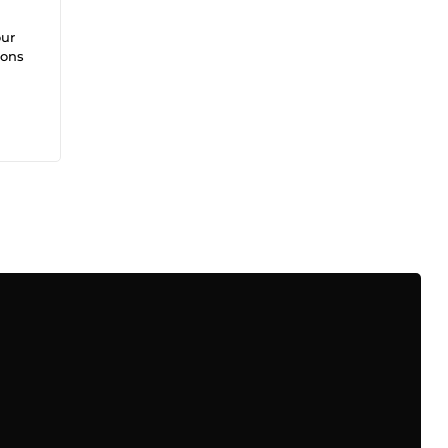
ur
ions
cture
sont
ter
le
ir
curité
teurs
tail
sites
 :
re
 vos
e et
,
r tout