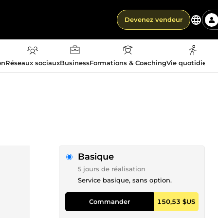
Devenez vendeur
on
Réseaux sociaux
Business
Formations & Coaching
Vie quotidienn
Basique
5 jours de réalisation
Service basique, sans option.
Commander
150,53 $US