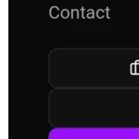
accompagnement ou ajustement futur. CONTACTEZ-MOI Vous
contacter pour discuter de vos besoins et obtenir un devi
reflète votre vision, renforce votre présence en ligne et vous