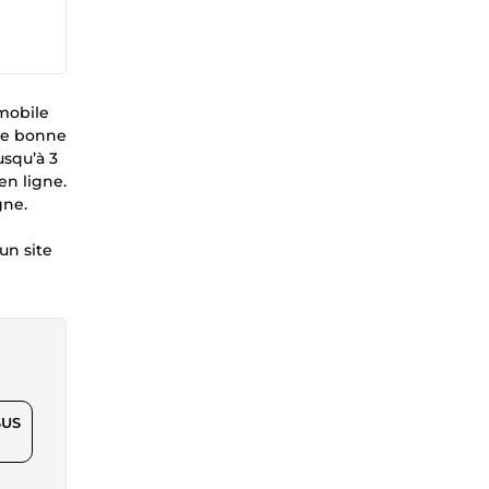
 mobile
une bonne
usqu’à 3
en ligne.
gne.
un site
$US