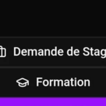
 avez un projet digital, web ou graphique ? N’hésitez pas à me
s personnalisé. Ensemble, nous créerons une solution sur mesure qu
 aide à atteindre vos objectifs.