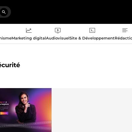
phisme
Marketing digital
Audiovisuel
Site & Développement
Rédacti
écurité