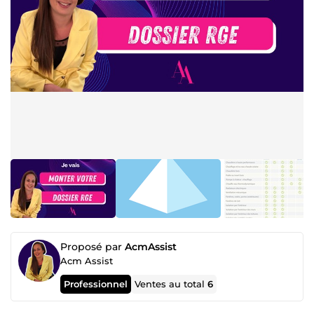
Proposé par
AcmAssist
Acm Assist
Professionnel
Ventes au total
6