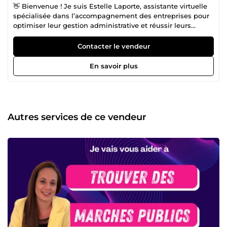
👋 Bienvenue ! Je suis Estelle Laporte, assistante virtuelle
spécialisée dans l’accompagnement des entreprises pour
optimiser leur gestion administrative et réussir leurs
marchés publics. Je vous aide à structurer, développer et
sécuriser votre activité grâce à une gestion efficace de vos
Contacter le vendeur
dossiers et de votre relation commerciale. 💼10 ans
d'expérience au service de votre réussite 📑✨ Avec 10
En savoir plus
années d’expérience dans l’assistance administrative et
l’accompagnement des entreprises, j’ai développé une
expertise pointue dans la gestion des marchés publics et
la gestion commerciale. Au fil des années, j’ai aidé de
nombreuses entreprises à structurer leurs dossiers,
Autres services de ce vendeur
optimiser leurs candidatures et sécuriser leur gestion pour
leur permettre de se concentrer sur leur cœur de métier.
Mon objectif ? Mettre mon savoir-faire à votre service pour
vous faire gagner du temps, maximiser vos chances de
succès dans les appels d’offres et fluidifier votre gestion
commerciale. Grâce à une approche rigoureuse, efficace et
sur-mesure, je vous accompagne dans le développement
et la pérennisation de votre activité. 🚀 🚀 Mes services : ✅
Rédaction et optimisation des mémoires techniques ✅
Veille et identification des marchés adaptés ✅ Analyse et
montage des dossiers de candidature ✅ Suivi administratif