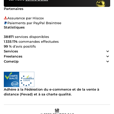
rapide et des solutions testées 🤝 Une relation directe,
humaine et sans jargon
Partenaires
Assurance par Hiscox
Paiements par PayPal Braintree
Statistiques
38 871
services disponibles
1 335 174
commandes effectuées
99 %
d’avis positifs
Services
Freelances
ComeUp
Adhère à la Fédération du e-commerce et de la vente à
distance (Fevad) et à sa charte qualité.