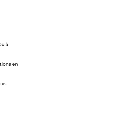
ou à
ctions en
ur-