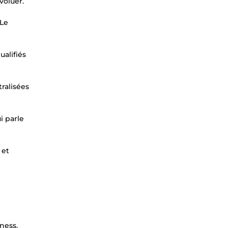
voluer.
 Le
alifiés
ralisées
i parle
 et
ness.