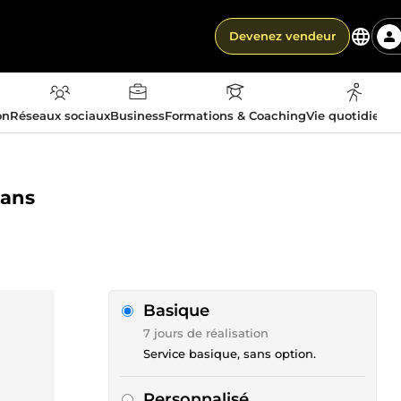
Devenez vendeur
on
Réseaux sociaux
Business
Formations & Coaching
Vie quotidienn
sans
Basique
7 jours de réalisation
Service basique, sans option.
Personnalisé