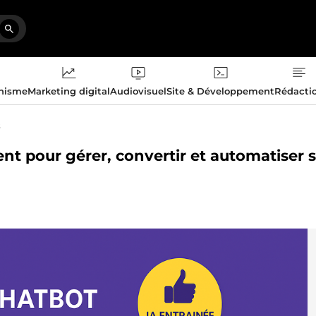
phisme
Marketing digital
Audiovisuel
Site & Développement
Rédacti
s
igent pour gérer, convertir et automatiser 