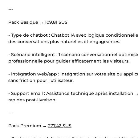
---
Pack Basique →
109,81 $US
- Type de chatbot : Chatbot IA avec logique conditionnell
des conversations plus naturelles et engageantes.
- Scénario intelligent : 1 scénario conversationnel optimis
professionnelle pour guider efficacement les visiteurs.
- Intégration web/app : Intégration sur votre site ou appl
sans friction pour l’utilisateur.
- Support Email : Assistance technique après installatio
rapides post-livraison.
---
Pack Premium →
277,42 $US