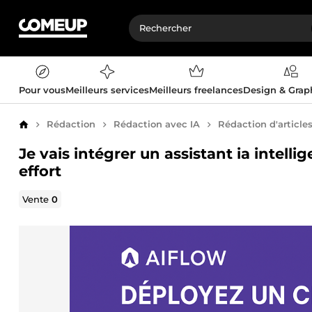
Pour vous
Meilleurs services
Meilleurs freelances
Design & Gra
Rédaction
Rédaction avec IA
Rédaction d'article
Accueil
Je vais intégrer un assistant ia intell
effort
Vente
0