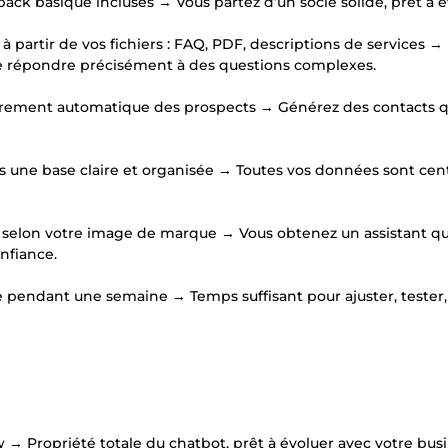
pack basique incluses → Vous partez d’un socle solide, prêt à é
à partir de vos fichiers : FAQ, PDF, descriptions de services →
de répondre précisément à des questions complexes.
istrement automatique des prospects → Générez des contacts qu
s une base claire et organisée → Toutes vos données sont cent
re selon votre image de marque → Vous obtenez un assistant qu
nfiance.
pendant une semaine → Temps suffisant pour ajuster, tester,
→ Propriété totale du chatbot, prêt à évoluer avec votre busi