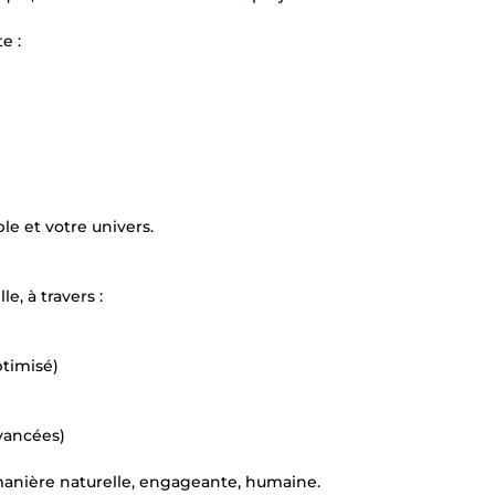
e :
ble et votre univers.
e, à travers :
timisé)
vancées)
manière naturelle, engageante, humaine.