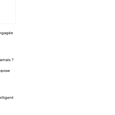
engagée
jamais ?
repose
elligent