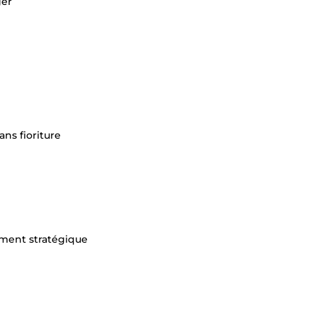
ger
ans fioriture
ement stratégique