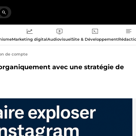
phisme
Marketing digital
Audiovisuel
Site & Développement
Rédacti
on de compte
m organiquement avec une stratégie de