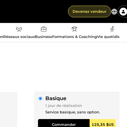
Devenez vendeur
on
Réseaux sociaux
Business
Formations & Coaching
Vie quotidienn
Basique
1 jour de réalisation
Service basique, sans option.
Commander
125,35 $US