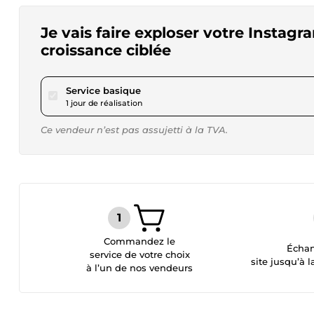
Je vais faire exploser votre Insta
croissance ciblée
pour 115,53 $US
Service basique
1 jour de réalisation
Ce vendeur n’est pas assujetti à la TVA.
Commandez le
Échan
service de votre choix
site jusqu’à l
à l’un de nos vendeurs