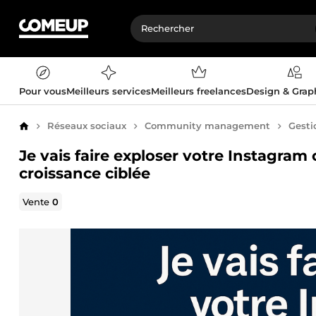
Pour vous
Meilleurs services
Meilleurs freelances
Design & Gra
Réseaux sociaux
Community management
Gesti
Accueil
Je vais faire exploser votre Instagra
croissance ciblée
Vente
0