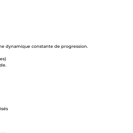
s une dynamique constante de progression.
es)
de.
isés