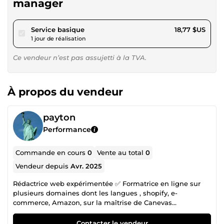
manager
pour 17,29 $US
Service basique
18,77 $US
1 jour de réalisation
Ce vendeur n’est pas assujetti à la TVA.
À propos du vendeur
payton
Performance
Commande en cours
0
Vente au total
0
Vendeur depuis
Avr. 2025
Rédactrice web expérimentée ✅ Formatrice en ligne sur
plusieurs domaines dont les langues , shopify, e-
commerce, Amazon, sur la maîtrise de Canevas
Revendeuse d’ebooks
Contacter le vendeur