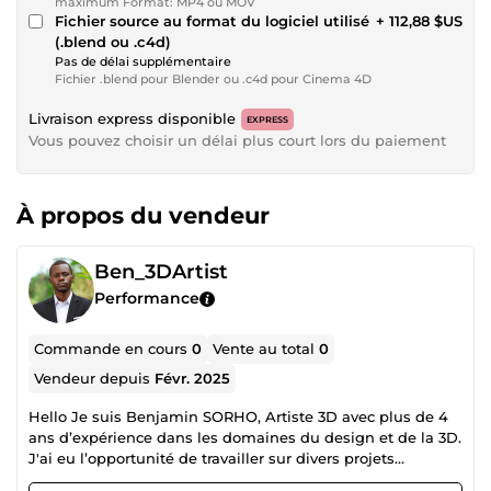
maximum Format: MP4 ou MOV
Fichier source au format du logiciel utilisé
+ 112,88 $US
(.blend ou .c4d)
Pas de délai supplémentaire
Fichier .blend pour Blender ou .c4d pour Cinema 4D
Livraison express disponible
EXPRESS
Vous pouvez choisir un délai plus court lors du paiement
À propos du vendeur
Ben_3DArtist
Performance
Commande en cours
0
Vente au total
0
Vendeur depuis
Févr. 2025
Hello Je suis Benjamin SORHO, Artiste 3D avec plus de 4
ans d’expérience dans les domaines du design et de la 3D.
J'ai eu l’opportunité de travailler sur divers projets
passionnants, ce qui m’a permis de perfectionner mes