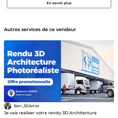
compétences et mon expertise dans le Design, plus
En savoir plus
précisement dans la 3D. En tant que Designer 3D, je
maitrise mes logiciels professionnels de travail c'est-à-dire
Blender, Cinema4D, Twinmotion, After Effects, Illustrator,
Photoshop, Substance Painter, et bien d'autres. Grâce à
cette expertise et grâce à mes années d'expérience, je suis
Autres services de ce vendeur
en mesure de réaliser des projets de modélisation 3D,
d'animation, de rendus architecturaux, de packshots
produits, ainsi que la création de visuels professionnels et
attractifs. Je sais aussi etre à votre écoute pour mieux
cerner votre besoin et vous rendre un travail de qualité
correspondant à votre exigence. De plus, je peux aussi
vous apporter des conseils dans la réalisation de vos
projets 3D de bout en bout. Si vous recherchez un expert
en design 3D, capable de vous comprendre pour donner
vie à vos idées et vous offrir un résultat visuel de qualité,
vous êtes au bon endroit. Je suis convaincu de pouvoir
répondre à vos besoins avec professionnalisme. N'hésitez
pas à explorer mes services pour découvrir comment je
peux concrétiser vos projets les plus ambitieux. Merci
Ben_3DArtist
Je vais realiser votre rendu 3D Architecture