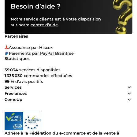
fichiers HD &amp; source, et un guide d’utilisation pour les
Besoin d’aide ?
packs avancés. 🔸 Pack Flyers &amp; Affiches – à partir de
20€ Design sur-mesure pour tous vos supports de
Notre service clients est à votre disposition
communication (A4, A5, impression ou numérique).
sur notre
centre d’aide
Livraison en PDF prêt à imprimer + version web. Révisions
incluses. 🔹 Pack Cartes de Visite – à partir de 15€ Création
Partenaires
de cartes élégantes et professionnelles, en recto ou
recto/verso. Fichiers fournis en PDF et PNG, avec option
Assurance par Hiscox
haute qualité pour impression. 🔸 Pack Réseaux Sociaux –
Paiements par PayPal Braintree
à partir de 10€ Conception de visuels adaptés à chaque
Statistiques
plateforme : publications, stories, bannières, etc. Visuels
cohérents avec votre charte graphique. 🔹 Pack Identité
39 034
services disponibles
Visuelle Complète – sur devis Une offre sur-mesure pour
1 335 030
commandes effectuées
construire ou renforcer votre image de marque : logo,
99 %
d’avis positifs
déclinaisons, supports visuels, charte graphique.
Services
Accompagnement global, prioritaire et personnalisé. 💬
Freelances
Besoin d’un service spécifique ou d’un devis adapté ? Je
ComeUp
prends le temps de discuter avec vous pour comprendre
vos besoins et vous proposer une solution sur-mesure. 🎯
Ensemble, donnons vie à votre image de marque avec
style, cohérence et professionnalisme. À très bientôt, –
Hostie
Adhère à la Fédération du e-commerce et de la vente à