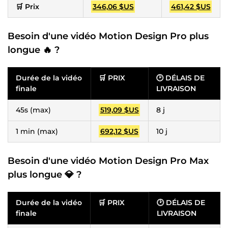
🛒 Prix
346,06 $US
461,42 $US
Besoin d'une vidéo Motion Design Pro plus
longue 🔥 ?
Durée de la vidéo
🛒 PRIX
🕑 DÉLAIS DE
finale
LIVRAISON
45s (max)
519,09 $US
8 j
1 min (max)
692,12 $US
10 j
Besoin d'une vidéo Motion Design Pro Max
plus longue 💎 ?
Durée de la vidéo
🛒 PRIX
🕑 DÉLAIS DE
finale
LIVRAISON