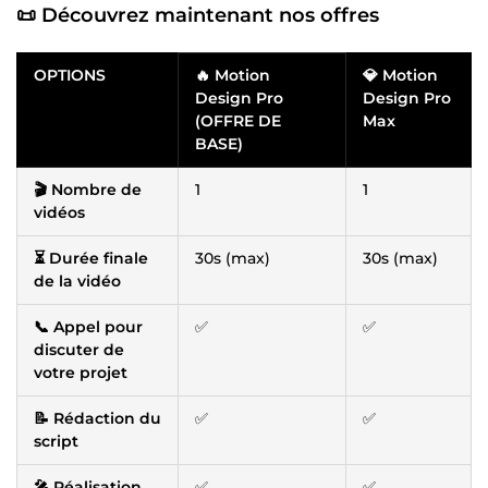
📜 Découvrez maintenant nos offres
OPTIONS
🔥 Motion
💎 Motion
Design Pro
Design Pro
(OFFRE DE
Max
BASE)
🎬 Nombre de
1
1
vidéos
⏳ Durée finale
30s (max)
30s (max)
de la vidéo
📞 Appel pour
✅
✅
discuter de
votre projet
📝 Rédaction du
✅
✅
script
🎤 Réalisation
✅
✅