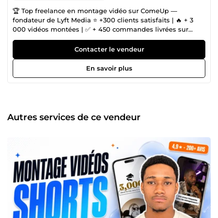
🏆 Top freelance en montage vidéo sur ComeUp —
fondateur de Lyft Media ⭐ +300 clients satisfaits | 🔥 + 3
000 vidéos montées | ✅ + 450 commandes livrées sur
ComeUp | ✨ 99 % d'avis positifs | Depuis plus de 4 ans,
j'aide des entrepreneurs, infopreneurs et créateurs de
Contacter le vendeur
contenu à faire décoller leurs vues et leurs conversions
grâce à des montages pensés pour la rétention : Shorts
En savoir plus
TikTok/Reels, vidéos YouTube, publicités ADS, VSL et
motion design. Avec mon équipe de monteurs Lyft Media,
vous obtenez la rapidité d'une agence et l'attention aux
détails d'un freelance. 💥 Pourquoi me confier vos vidéos ?
✅ Montage premium optimisé rétention et conversion ⚡
Autres services de ce vendeur
Livraison rapide grâce à une équipe dédiée 📞 Disponible
7j/7 — réponse rapide garantie ⭐ Des créateurs à 100k,
250k et près d'1M d'abonnés nous font confiance 👉
Cliquez sur « Me contacter » : décrivez-moi votre projet et
je vous réponds avec une proposition concrète.