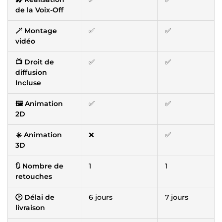
de la Voix-Off
🪄 Montage
✅
✅
vidéo
📺 Droit de
✅
✅
diffusion
Incluse
🖼️ Animation
✅
✅
2D
☀️ Animation
❌
✅
3D
🔃 Nombre de
1
1
retouches
🕑 Délai de
6 jours
7 jours
livraison