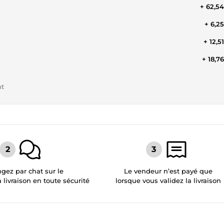
+ 62,5
+ 6,2
+ 12,5
+ 18,7
nt
gez par chat sur le
Le vendeur n’est payé que
a livraison en toute sécurité
lorsque vous validez la livraison