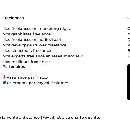
Freelances
Nos freelances en marketing digital
C
Nos graphistes freelance
N
Nos freelances en audiovisuel
D
Nos développeurs web freelance
P
Nos rédacteurs freelance
B
Nos experts freelance en réseaux sociaux
Nos meilleurs freelances
Partenaires
Assurance par Hiscox
Paiements par PayPal Braintree
la vente à distance (Fevad) et à sa charte qualité.