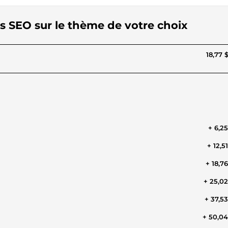
és SEO sur le thème de votre choix
18,77 
+ 6,2
+ 12,5
+ 18,7
+ 25,0
+ 37,5
+ 50,0