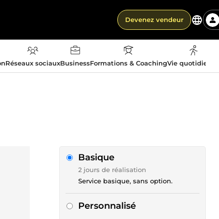
Devenez vendeur
on
Réseaux sociaux
Business
Formations & Coaching
Vie quotidienn
Basique
2 jours de réalisation
Service basique, sans option.
Personnalisé