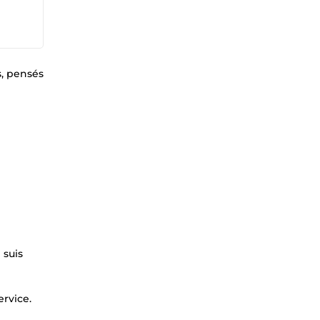
s, pensés
 suis
ervice.