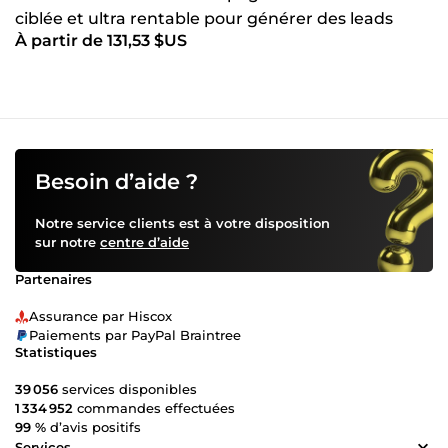
ciblée et ultra rentable pour générer des leads
À partir de 131,53 $US
qualifiés
Besoin d’aide ?
Notre service clients est à votre disposition
sur notre
centre d’aide
Partenaires
Assurance par Hiscox
Paiements par PayPal Braintree
Statistiques
39 056
services disponibles
1 334 952
commandes effectuées
99 %
d’avis positifs
Services