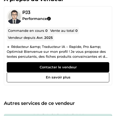
PJ3
Performance
Commande en cours
0
Vente au total
0
Vendeur depuis
Avr. 2025
🔹 Rédacteur &amp; Traducteur IA – Rapide, Pro &amp;
Optimisé Bienvenue sur mon profil ! Je vous propose des
textes percutants, des fiches produits convaincantes et des
contenus optimisés SEO grâce à l’intelligence artificielle. ➡️
Livraison rapide, respect des délais et qualité garantie. 🎯
Contacter le vendeur
J’aide mes clients à booster leur visibilité et leurs ventes
avec des contenus uniques, clairs et adaptés à leurs
En savoir plus
besoins. Mes atouts : ✅ Rédaction SEO ✅ Traduction
multilingue ✅ Optimisation fiches produits ✅ Contenus
réseaux sociaux Contactez-moi pour donner vie à vos
projets dès aujourd’hui !
Autres services de ce vendeur