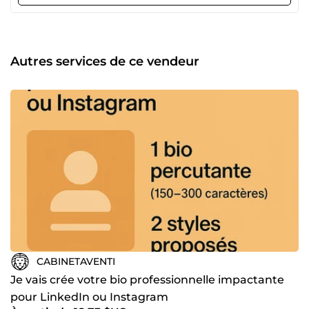
performance et sécuriser les décisions. 🎯 Ce que je
propose : ✅ Diagnostic stratégique (marché,
positionnement, organisation) ✅ Structuration d’un
business model ou d’un plan d’action ✅ Optimisation de
l’offre, des ventes ou des process internes ✅ Préparation à
Autres services de ce vendeur
la levée de fonds ou à la recherche de partenaires ✅
Accompagnement à l’international (développement,
adaptation, réseau local) ✅ Coaching personnalisé pour
dirigeants ou managers 🛠️ Mes atouts : Une approche 100
% orientée résultats Une expérience multisectorielle
(industrie, services, tech, distribution…) Une forte capacité
d’adaptation selon la taille, le stade ou les objectifs de
votre entreprise Un suivi régulier et des livrables concrets
📍 Pourquoi faire appel à moi ? Parce qu’au-delà d’un
simple regard extérieur, je m’implique comme un
véritable partenaire de confiance dans votre projet. Que ce
soit pour prendre un virage stratégique, gagner en
efficacité ou faire face à une période charnière, je vous
aide à avancer avec méthode, clarté et impact.
CABINETAVENTI
Je vais crée votre bio professionnelle impactante
pour LinkedIn ou Instagram