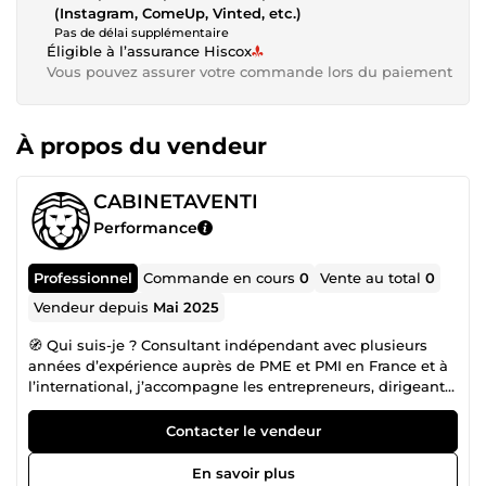
(Instagram, ComeUp, Vinted, etc.)
Pas de délai supplémentaire
Éligible à l’assurance Hiscox
Vous pouvez assurer votre commande lors du paiement
À propos du vendeur
CABINETAVENTI
Performance
Professionnel
Commande en cours
0
Vente au total
0
Vendeur depuis
Mai 2025
🧭 Qui suis-je ? Consultant indépendant avec plusieurs
années d’expérience auprès de PME et PMI en France et à
l’international, j’accompagne les entrepreneurs, dirigeants
et porteurs de projet dans leurs enjeux stratégiques,
opérationnels et commerciaux. Mon approche est fondée
Contacter le vendeur
sur l’écoute, la co-construction et des solutions concrètes,
avec un objectif : accélérer la croissance, optimiser la
En savoir plus