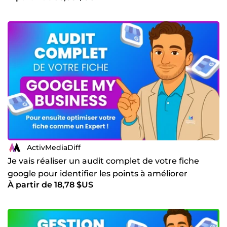
Campagnes de mailing ciblées, newsletters, scénarios
automatisés pour convertir et fidéliser. 🔍 Référencement
naturel (SEO) &amp; payant (SEA) Améliorez votre visibilité
sur Google grâce à une stratégie complète de mots-clés et
de publicité ciblée. 🎨 Création de contenus créatifs
Photos, vidéos, visuels, carrousels, Reels, rédaction web…
pour captiver et convertir votre audience.
ActivMediaDiff
Je vais réaliser un audit complet de votre fiche
google pour identifier les points à améliorer
À partir de 18,78 $US