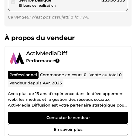
15 jours de réalisation
Ce vendeur n’est pas assujetti à la TVA.
À propos du vendeur
ActivMediaDiff
Performance
Professionnel
Commande en cours
0
Vente au total
0
Vendeur depuis
Avr. 2025
Avec plus de 15 ans d’expérience dans le développement
web, les médias et la gestion des réseaux sociaux,
ActivMedia Diffusion est votre partenaire stratégique pour
booster votre visibilité en ligne et atteindre vos objectifs
business. Notre équipe vous accompagne avec des
Contacter le vendeur
solutions sur mesure, adaptées à vos besoins et
problématiques, grâce à une vision globale du digital et de
En savoir plus
la communication moderne. Nous collaborons avec un