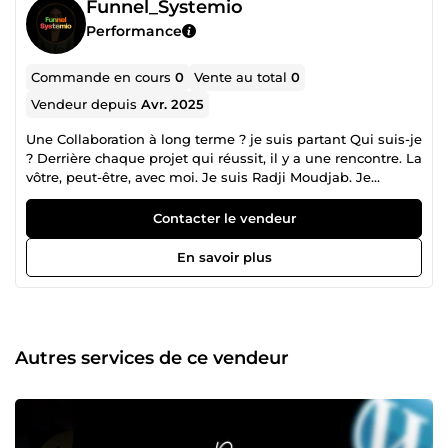
Funnel_Systemio
Performance
Commande en cours
0
Vente au total
0
Vendeur depuis
Avr. 2025
Une Collaboration à long terme ? je suis partant Qui suis-je
? Derrière chaque projet qui réussit, il y a une rencontre. La
vôtre, peut-être, avec moi. Je suis Radji Moudjab. Je
transforme les idées flottantes en machines de guerre
digitales. Un site qui capte l'attention. Un tunnel de vente
Contacter le vendeur
qui convertit en automatique. Une stratégie qui fait
grimper vos résultats pendant que vous dormez. Pas
En savoir plus
besoin d'avoir tout compris au marketing, au design, ou au
web. Mon métier, c’est de comprendre votre ambition — et
de construire autour, vite et bien. Le meilleur moment
pour donner vie à votre projet, c’était hier. Le deuxième
meilleur moment, c’est maintenant. On commence ?💡
Autres services de ce vendeur