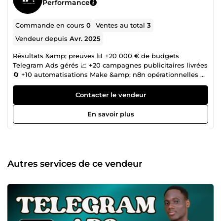
Performance
Commande en cours
0
Ventes au total
3
Vendeur depuis
Avr. 2025
Résultats &amp; preuves 📊 +20 000 € de budgets
Telegram Ads gérés 📈 +20 campagnes publicitaires livrées
🔄 +10 automatisations Make &amp; n8n opérationnelles 🤖
+10 chatbots déployés sur différents réseaux 🧩 +20
tunnels de vente construits Bienvenue chez
Contacter le vendeur
FullAcquisition Vous êtes ici parce que vous cherchez plus
qu’un simple prestataire publicitaire. Vous cherchez une
En savoir plus
équipe expérimentée, capable de délivrer des résultats
concrets et mesurables. 🧠 Une agence pensée pour les
entrepreneurs ambitieux Chez FullAcquisition, nous
bâtissons des systèmes d’acquisition puissants, pas
seulement des publicités. Nous aidons les marques à :
Autres services de ce vendeur
Attirer plus de prospects Vendre mieux Automatiser leur
croissance Notre équipe, vos alliés pour scaler 🎯 Expert
Telegram Ads : campagnes performantes avec ciblage
chirurgical 🤖 Spécialiste Chatbots IA : expériences
conversationnelles pour convertir automatiquement 🔄
Experts en automatisation (Make &amp; n8n) : relier tous