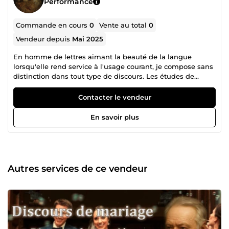
Performance
Commande en cours
0
Vente au total
0
Vendeur depuis
Mai 2025
En homme de lettres aimant la beauté de la langue
lorsqu'elle rend service à l'usage courant, je compose sans
distinction dans tout type de discours. Les études de
lettres m'assurent en expérience et en théorie une bonne
fondation intellectuelle en grammaire, en orthographe et
Contacter le vendeur
surtout en style. J'admire le labeur de nos anciens, ces
modèles que je tiens tant à imiter pour ennoblir notre
En savoir plus
monde de belles paroles et de belles idées. Je souhaiterais
vous offrir l'occasion d'illuminer par des paroles justes et
belles les moments cruciaux de votre vie. Beaucoup
mériteraient de se distinguer ainsi par l'éclat de leur
discours, mais bien peu y réussissent. Puissiez-vous avoir
Autres services de ce vendeur
le même goût que moi aux belles choses, car j'en suis
certain, je pourrai avec pertinence embellir vos propos !