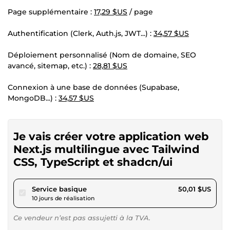
Page supplémentaire :
17,29 $US
/ page
Authentification (Clerk, Auth.js, JWT...) :
34,57 $US
Déploiement personnalisé (Nom de domaine, SEO
avancé, sitemap, etc.) :
28,81 $US
Connexion à une base de données (Supabase,
MongoDB...) :
34,57 $US
Je vais créer votre application web
Next.js multilingue avec Tailwind
CSS, TypeScript et shadcn/ui
pour 46,09 $US
Service basique
50,01 $US
10 jours de réalisation
Ce vendeur n’est pas assujetti à la TVA.