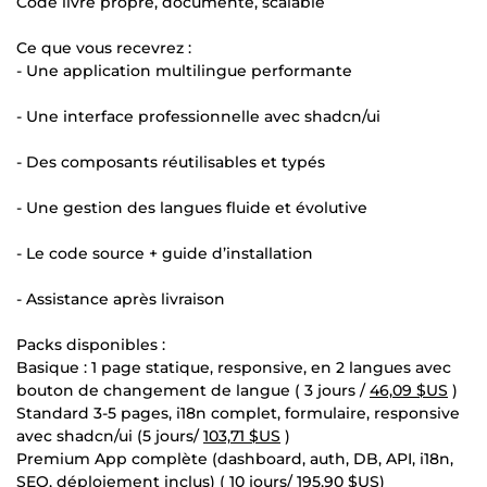
Code livré propre, documenté, scalable
Ce que vous recevrez :
- Une application multilingue performante
- Une interface professionnelle avec shadcn/ui
- Des composants réutilisables et typés
- Une gestion des langues fluide et évolutive
- Le code source + guide d’installation
- Assistance après livraison
Packs disponibles :
Basique : 1 page statique, responsive, en 2 langues avec
bouton de changement de langue ( 3 jours /
46,09 $US
)
Standard 3-5 pages, i18n complet, formulaire, responsive
avec shadcn/ui (5 jours/
103,71 $US
)
Premium App complète (dashboard, auth, DB, API, i18n,
SEO, déploiement inclus) ( 10 jours/
195,90 $US
)