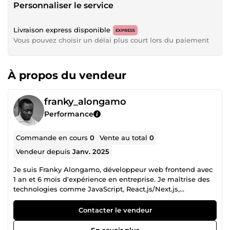
Personnaliser le service
Livraison express disponible
EXPRESS
Vous pouvez choisir un délai plus court lors du paiement
À propos du vendeur
franky_alongamo
Performance
Commande en cours
0
Vente au total
0
Vendeur depuis
Janv. 2025
Je suis Franky Alongamo, développeur web frontend avec
1 an et 6 mois d'expérience en entreprise. Je maîtrise des
technologies comme JavaScript, React.js/Next.js,
TypeScript, Tailwind CSS, ainsi que PrestaShop pour les
solutions e-commerce. Actuellement en 4ᵉ année
Contacter le vendeur
d'ingénierie informatique, je combine mes études avec
des projets professionnels, ce qui me permet de rester à
En savoir plus