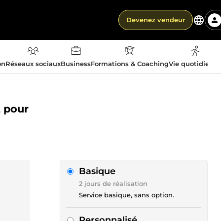
Devenez vendeur
on
Réseaux sociaux
Business
Formations & Coaching
Vie quotidienn
t pour
Basique
2 jours de réalisation
Service basique, sans option.
Personnalisé