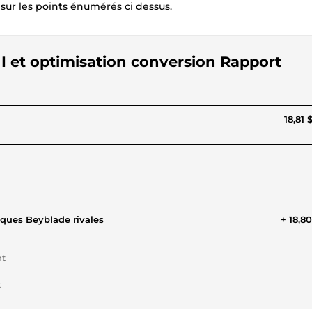
 sur les points énumérés ci dessus.
/UI et optimisation conversion Rapport
18,81 
sur 2 boutiques Beyblade rivales
+ 18,8
nt
t