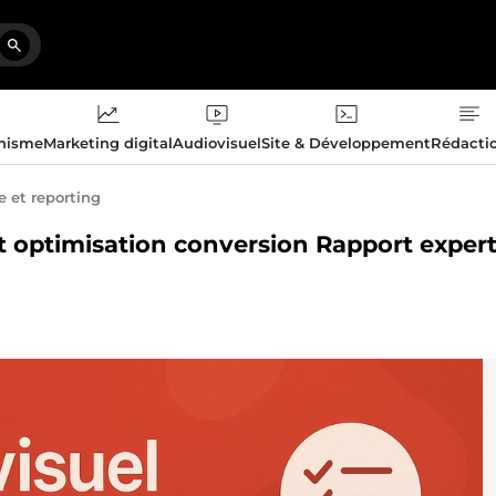
phisme
Marketing digital
Audiovisuel
Site & Développement
Rédacti
e et reporting
 et optimisation conversion Rapport exper