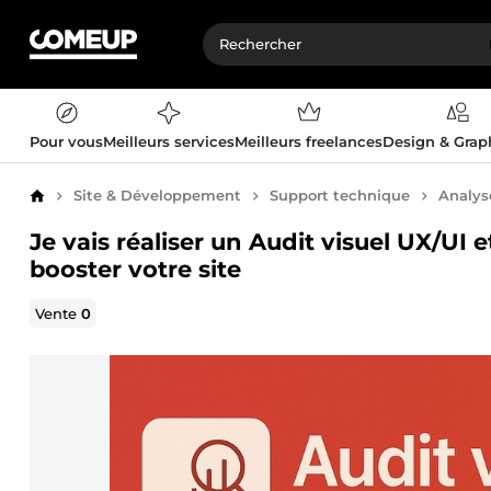
Pour vous
Meilleurs services
Meilleurs freelances
Design & Gra
Site & Développement
Support technique
Analys
Accueil
Je vais réaliser un Audit visuel UX/UI
booster votre site
Vente
0