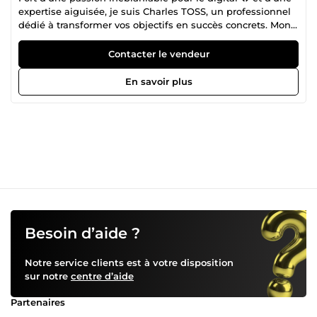
expertise aiguisée, je suis Charles TOSS, un professionnel
dédié à transformer vos objectifs en succès concrets. Mon
parcours est jalonné de réalisations dans divers domaines
du numérique, où j'ai toujours eu à cœur d'allier créativité,
Contacter le vendeur
innovation et rigueur. Que ce soit pour optimiser votre
présence en ligne 🌐, développer des stratégies de contenu
En savoir plus
percutantes ✍️, maîtriser les arcanes du SEO/SEA 📈, ou
encore concevoir des expériences utilisateur fluides et
engageantes ✨, je mets à votre disposition un savoir-faire
éprouvé. Ma curiosité insatiable pour les dernières
tendances et technologies me pousse à me former
continuellement 📚, garantissant des solutions toujours à
la pointe et adaptées à vos besoins spécifiques. Mon
approche ? Une collaboration étroite et transparente. 🤝 Je
crois fermement que le succès réside dans la
compréhension approfondie de vos défis et la construction
de stratégies sur mesure. Engagé et réactif, je vous
Besoin d’aide ?
accompagne à chaque étape, du brainstorming initial à
l'analyse des résultats, avec un seul objectif : votre entière
Notre service clients est à votre disposition
satisfaction ! 🎯
sur notre
centre d’aide
Partenaires