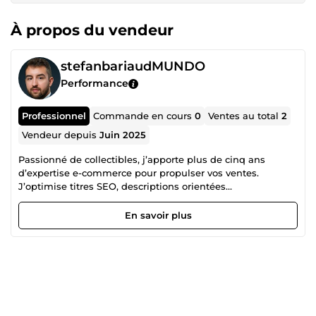
À propos du vendeur
stefanbariaudMUNDO
Performance
Professionnel
Commande en cours
0
Ventes au total
2
Vendeur depuis
Juin 2025
Passionné de collectibles, j’apporte plus de cinq ans
d’expertise e-commerce pour propulser vos ventes.
J’optimise titres SEO, descriptions orientées
collectionneurs et visuels produits afin de maximiser la
visibilité et la marge sur eBay, Fnac Marketplace ou
En savoir plus
Catawiki. Conseils sourcing, pricing et logistique premium
inclus—tout ce qu’il faut pour transformer vos annonces en
meilleures ventes. Gérant d’une boutique eBay “Top
Fiabilité” en objets de collections (700 + évaluations 100 %
positives)