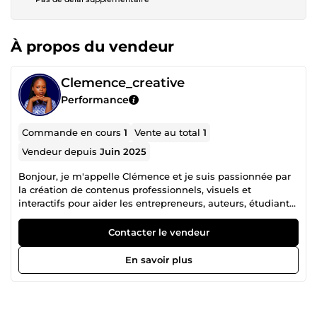
À propos du vendeur
Clemence_creative
Performance
Commande en cours
1
Vente au total
1
Vendeur depuis
Juin 2025
Bonjour, je m'appelle Clémence et je suis passionnée par
la création de contenus professionnels, visuels et
interactifs pour aider les entrepreneurs, auteurs, étudiants
ou créateurs de contenu à valoriser leurs projets. J’utilise
des outils professionnels comme Adobe Photoshop,
Contacter le vendeur
Illustrator, InDesign, Premiere Pro, After Effects, Figma,
Canva, Microsoft Word, PowerPoint, Excel, Adobe Acrobat
En savoir plus
Pro DC, ainsi que Google Docs et Slides, afin d’assurer des
prestations de haute qualité, précises, esthétiques et
parfaitement adaptées à vos besoins. Je propose une
gamme variée de services autour de la mise en page, la