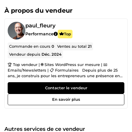
À propos du vendeur
paul_fleury
Performance
Top
Commande en cours
0
Ventes au total
21
Vendeur depuis
Déc. 2024
🏆 Top vendeur | 🌐 Sites WordPress sur mesure | 📧
Emails/Newsletters | 📋 Formulaires Depuis plus de 25
ans, je construis pour les entrepreneurs une présence en
ligne professionnelle qui travaille pour eux, jour et nuit.
J'utilise l'intelligence artificielle pour accélérer la
Contacter le vendeur
production et mon expertise pour garantir un résultat que
l'IA seule ne peut pas produire : stratégique, humain, et
En savoir plus
parfaitement adapté à votre activité. Un site web qui
inspire confiance dès la première seconde et qui vous rend
visible là où vos clients vous cherchent vraiment : Google,
ChatGPT, Gemini, Perplexity ... Vous existez, on vous trouve,
on vous contacte. Tissez un lien durable avec vos clients
Autres services de ce vendeur
avec mes formulaires et emailing et transformez chaque