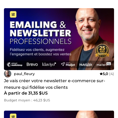
visiteur en prospect. 💥 Pourquoi moi ? ✅ Plus de 25 ans
d'expérience - 20 à l'INA comme Webdesigner Front-end ⭐
100 % de commandes complétées, délais toujours
respectés 📞 Disponible 7j/7, réponse rapide 👉 Contactez-
moi. Parlons de votre projet.
paul_fleury
5,0
(4)
Je vais créer votre newsletter e-commerce sur-
mesure qui fidélise vos clients
À partir de 31,35 $US
Budget moyen : 46,23 $US