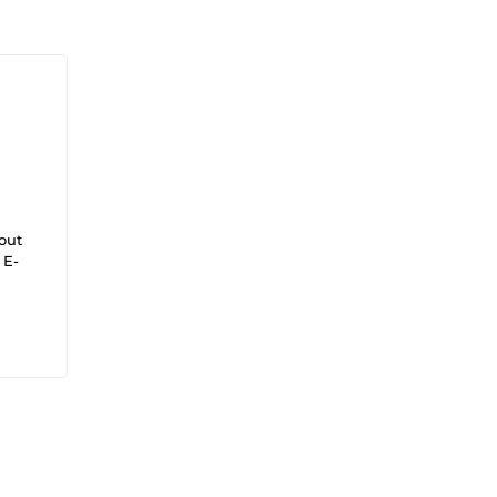
out
 E-