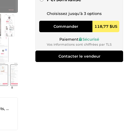
Choisissez jusqu’à 3 options
Commander
118,77 $US
Paiement
Sécurisé
Vos informations sont chiffrées par TLS
Contacter le vendeur
 pro