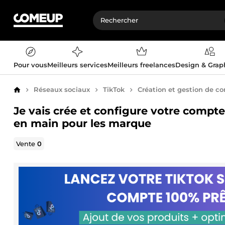
Pour vous
Meilleurs services
Meilleurs freelances
Design & Gra
Réseaux sociaux
TikTok
Création et gestion de c
Accueil
Je vais crée et configure votre compte
en main pour les marque
Vente
0