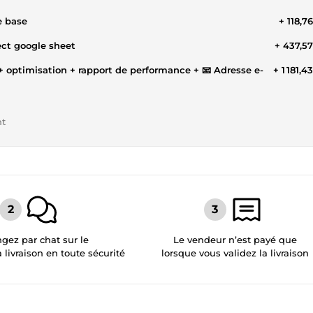
de base
+ 118,7
ect google sheet
+ 437,5
 + optimisation + rapport de performance + 📧 Adresse e-
+ 1 181,4
nt
gez par chat sur le
Le vendeur n’est payé que
a livraison en toute sécurité
lorsque vous validez la livraison