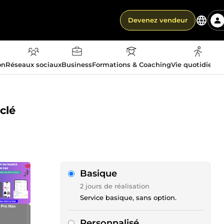
Devenez vendeur
on
Réseaux sociaux
Business
Formations & Coaching
Vie quotidienn
clé
Basique
2 jours de réalisation
Service basique, sans option.
Personnalisé