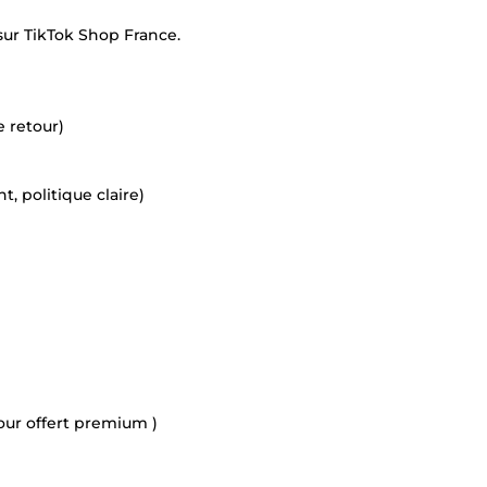
sur TikTok Shop France.
 retour)
, politique claire)
our offert premium )