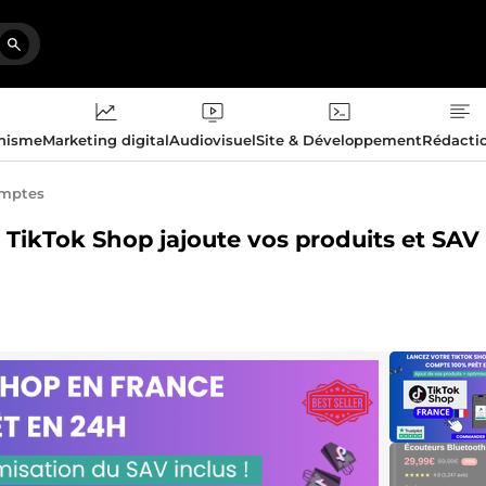
phisme
Marketing digital
Audiovisuel
Site & Développement
Rédacti
omptes
 TikTok Shop jajoute vos produits et SAV 