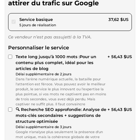
attirer du trafic sur Google
pour 34,67 $US
Service basique
37,62 $US
5 jours de réalisation
Ce vendeur n’est pas assujetti à la TVA.
Personnaliser le service
Texte long jusqu’à 1000 mots :Pour un
+ 56,43 $US
contenu plus complet, idéal pour les
articles de blog
Délai supplémentaire de 2 jours
Dans l'arène numérique actuelle, la bataille pour
l'attention est féroce. Vous pouvez avoir le meilleur
produit, le service le plus innovant ou l'expertise la
plus pointue, si vos mots ne captivent pas en moins
de trois secondes, vous avez déjà perdu. Mais
captiver ne suffit plus. Il faut convaincre
🔍 Recherche SEO approfondie: Analyse de
+ 56,43 $US
mots-clés secondaires + suggestions de
structure optimisée
Délai supplémentaire de 3 jours
Google n'analyse plus seulement la présence d'un
mot unique, mais la cohérence globale de votre