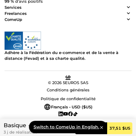
99 %
d’avis positifs
Services
Freelances
ComeUp
Adhère à la Fédération du e-commerce et de la vente à
distance (Fevad) et à sa charte qualité.
© 2026 5EUROS SAS
Conditions générales
Politique de confidentialité
Français • USD ($US)
Basique
Switch to ComeUp in English.
Commander
37,51 $US
3 j de réalisation