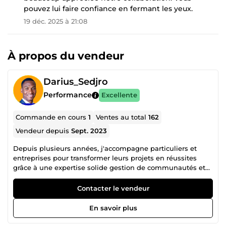
pouvez lui faire confiance en fermant les yeux.
19 déc. 2025 à 21:08
À propos du vendeur
Darius_Sedjro
Performance
Excellente
Commande en cours
1
Ventes au total
162
Vendeur depuis
Sept. 2023
Depuis plusieurs années, j'accompagne particuliers et
entreprises pour transformer leurs projets en réussites
grâce à une expertise solide gestion de communautés et
publicités digitales. 💥 POURQUOI MOI ? ✅ Une expertise
complète, de la rédaction à la gestion publicitaire. ⭐ Taux
Contacter le vendeur
de satisfaction client de 100 % sur ComeUp. 📞 Disponible
pour répondre à vos besoins et dépasser vos attentes. 👉
En savoir plus
Contactez-moi dès maintenant, et élaborons ensemble la
meilleure stratégie pour réussir !