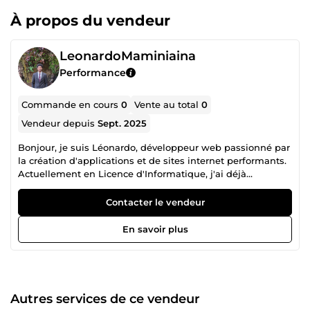
À propos du vendeur
LeonardoMaminiaina
Performance
Commande en cours
0
Vente au total
0
Vendeur depuis
Sept. 2025
Bonjour, je suis Léonardo, développeur web passionné par
la création d'applications et de sites internet performants.
Actuellement en Licence d'Informatique, j'ai déjà
concrétisé plusieurs projets académiques que j'ai poussés
jusqu'à leur version finale, que vous pouvez consulter sur
Contacter le vendeur
mon GitHub. J'ai à cœur de transformer vos idées en
solutions digitales fonctionnelles, en utilisant des
En savoir plus
technologies modernes et robustes. Mes services clés :
Développement Full-Stack : Je crée votre site ou
application web de A à Z, avec une interface moderne
(React) et un backend solide (Node.js, PHP). Sites
Dynamiques (PHP) : Conception de sites vitrine ou d'outils
Autres services de ce vendeur
de gestion sur mesure. Interfaces Modernes (React) :