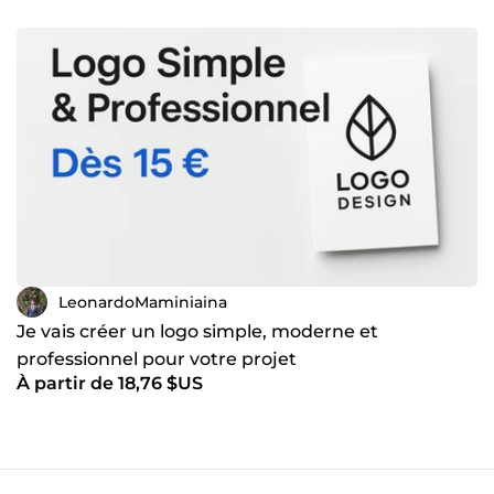
Réalisation de SPA (Single Page Application) réactives et
responsives. API &amp; Bases de données : Création d'APIs
REST et mise en place de bases de données SQL (MySQL,
SQL Server) ou NoSQL (MongoDB). Je suis rigoureux,
autonome et je m'engage à vous livrer un travail de qualité
dans les délais. N'hésitez pas à me contacter pour discuter
de votre projet, je vous répondrai avec plaisir !
LeonardoMaminiaina
Je vais créer un logo simple, moderne et
professionnel pour votre projet
À partir de 18,76 $US