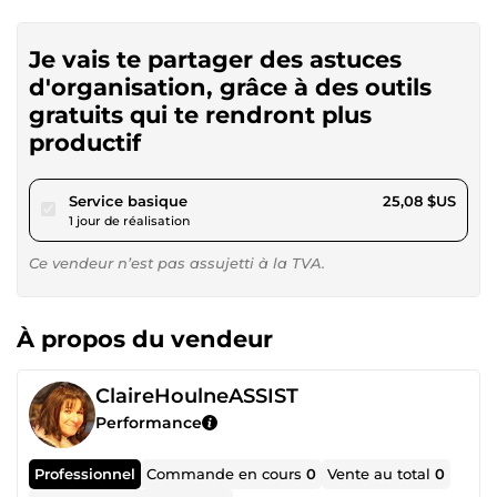
Je vais te partager des astuces
d'organisation, grâce à des outils
gratuits qui te rendront plus
productif
pour 23,11 $US
Service basique
25,08 $US
1 jour de réalisation
Ce vendeur n’est pas assujetti à la TVA.
À propos du vendeur
ClaireHoulneASSIST
Performance
Professionnel
Commande en cours
0
Vente au total
0