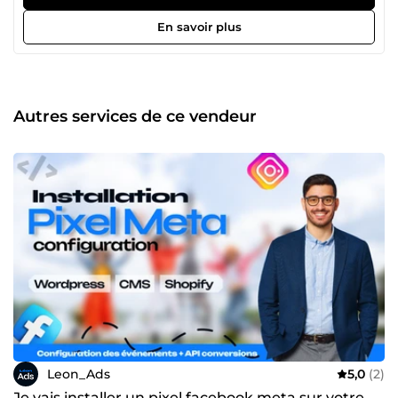
définition de votre positionnement à la création de votre
image de marque, en passant par la rédaction du contenu
En savoir plus
et la conception des images, je vous guide dans le
développement et l’optimisation de votre présence sur les
médias sociaux. Mon objectif est de construire une
présence en ligne forte pour votre entreprise. Avez-vous un
projet à concrétiser ou souhaitez-vous obtenir l’avis d’un
Autres services de ce vendeur
expert en marketing digital? 👉Cliquez sur le bouton « Me
contacter » pour discuter de vos objectifs et élaborer une
stratégie efficace pour les atteindre !
Leon_Ads
5,0
(2)
Je vais installer un pixel facebook meta sur votre