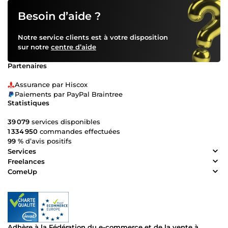
Besoin d’aide ?
Notre service clients est à votre disposition
sur notre
centre d’aide
Partenaires
Assurance par Hiscox
Paiements par PayPal Braintree
Statistiques
39 079
services disponibles
1 334 950
commandes effectuées
99 %
d’avis positifs
Services
Freelances
ComeUp
Adhère à la Fédération du e-commerce et de la vente à