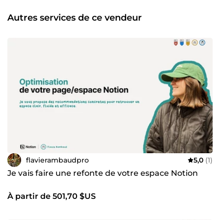
vos équipes. Je travaille avec startups, indépendants et
entreprises et je peux combiner ces prestations selon vos
Autres services de ce vendeur
besoins : créer, optimiser ou former… ou les trois ! Alors, ça
vous tente ? ☕️ 💻 Site internet : https://bit.ly/4dBzdVI 👩‍💻
Kasbu.bio : https://kasbu.bio/flavierambaudpro ps : 3 mois
gratuit de Notion Business + IA illimité sur ce lien :
https://affiliate.notion.so/s8umu5wqfmvn
flavierambaudpro
5,0
(1)
Je vais faire une refonte de votre espace Notion
À partir de 501,70 $US