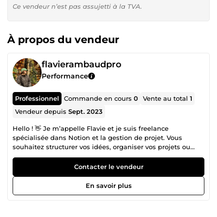
Ce vendeur n’est pas assujetti à la TVA.
À propos du vendeur
flavierambaudpro
Performance
Professionnel
Commande en cours
0
Vente au total
1
Vendeur depuis
Sept. 2023
Hello ! 👋 Je m’appelle Flavie et je suis freelance
spécialisée dans Notion et la gestion de projet. Vous
souhaitez structurer vos idées, organiser vos projets ou
optimiser vos flux de travail ? Je vous accompagne dans :
Création d’espaces Notion sur mesure pour centraliser vos
Contacter le vendeur
informations et faciliter la collaboration. Optimisation
d’espaces existants pour gagner en efficacité et
En savoir plus
automatiser vos process. Audit Notion : analyse rapide de
vos workflows et recommandations concrètes. Formation
Notion pour apprendre à utiliser l’outil efficacement avec