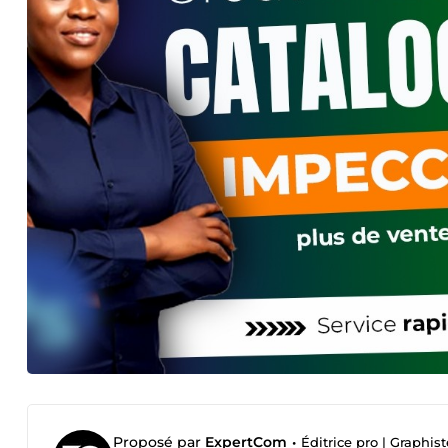
Proposé par
ExpertCom
•
Éditrice pro | Graphis