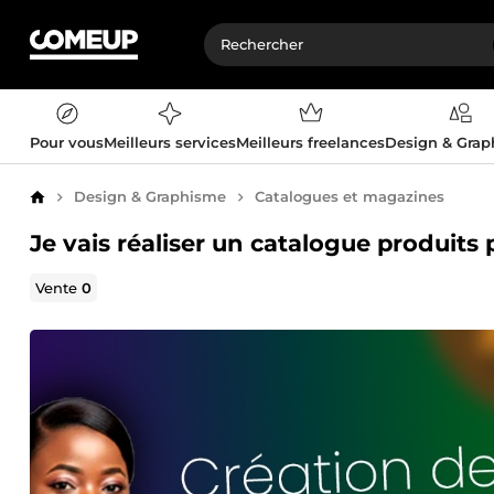
Pour vous
Meilleurs services
Meilleurs freelances
Design & Gra
Design & Graphisme
Catalogues et magazines
Accueil
Je vais réaliser un catalogue produits p
Vente
0