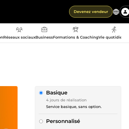
Devenez vendeur
on
Réseaux sociaux
Business
Formations & Coaching
Vie quotidienn
Basique
4 jours de réalisation
Service basique, sans option.
Personnalisé