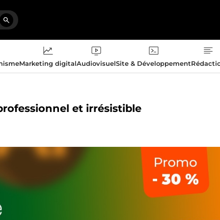
phisme
Marketing digital
Audiovisuel
Site & Développement
Rédacti
rofessionnel et irrésistible