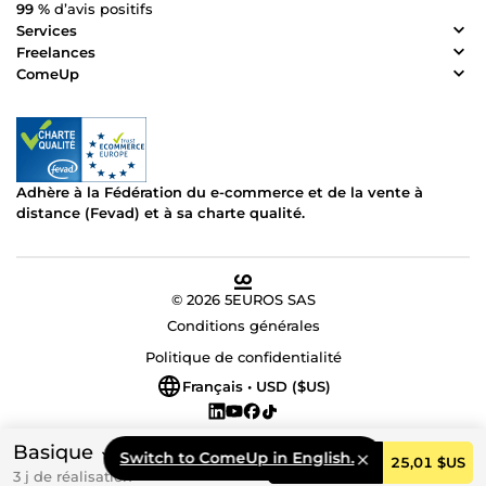
99 %
d’avis positifs
Services
Freelances
ComeUp
Adhère à la Fédération du e-commerce et de la vente à
distance (Fevad) et à sa charte qualité.
© 2026 5EUROS SAS
Conditions générales
Politique de confidentialité
Français • USD ($US)
Basique
Switch to ComeUp in English.
Commander
25,01 $US
3 j de réalisation