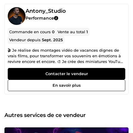
Antony_Studio
Performance
Commande en cours
0
Vente au total
1
Vendeur depuis
Sept. 2025
🎬 Je réalise des montages vidéo de vacances dignes de
vrais films, pour transformer vos souvenirs en émotions à
revivre encore et encore. 🎨 Je crée des miniatures YouTube
percutantes, optimisées pour attirer l’attention et booster
vos vues. 📚 J’accompagne les auteurs sur Amazon KDP
Contacter le vendeur
avec des couvertures professionnelles et des intérieurs
prêts à publier. 🌿 Je propose aussi des méditations
En savoir plus
guidées personnalisées, pour un moment de détente
unique et profond. 💛 Mon objectif : vous offrir des
créations de qualité, prêtes à toucher, inspirer et séduire.
Autres services de ce vendeur