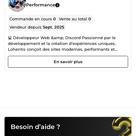
Performance
Commande en cours
0
Vente au total
0
Vendeur depuis
Sept. 2025
💻 Développeur Web &amp; Discord Passionné par le
développement et la création d’expériences uniques,
Lohentis conçoit des sites modernes, performants et
adaptés aux besoins de chaque client. Il maîtrise
également la configuration avancée de serveurs Discord
En savoir plus
(bots, automatisations, design de serveurs, intégrations)
pour proposer des communautés professionnelles et
attractives. 🎮 Streamer &amp; Créateur de Contenu En
parallèle, Lohentis partage sa passion du gaming et de la
création en direct sur ses streams. Sa communauté repose
sur une ambiance chill, conviviale et interactive,
permettant aux spectateurs de vivre une expérience
authentique et divertissante. ✨ Pourquoi choisir Lohentis ?
Expertise technique en développement web et Discord
Capacité à transformer une idée en un projet fonctionnel
et esthétique Polyvalence entre création, animation et
Besoin d’aide ?
développement Approche humaine, à l’écoute des
besoins, pour un résultat sur-mesure 📩 Disponible pour