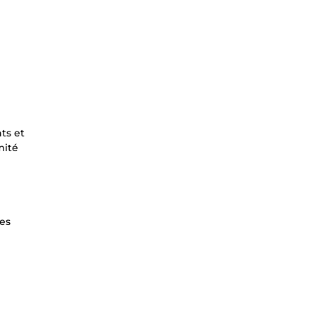
ts et
mité
les