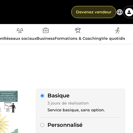
Devenez vendeur
on
Réseaux sociaux
Business
Formations & Coaching
Vie quotidienn
Basique
3 jours de réalisation
Service basique, sans option.
Personnalisé