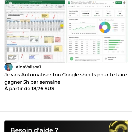
logos uniques et mémorables pour renforcer votre identité
visuelle. Que vous ayez besoin d'un site web dynamique,
d'un contenu captivant, ou d'une vidéo percutante, je suis
là pour vous accompagner dans la concrétisation de vos
projets. N'hésitez pas à me contacter pour discuter de vos
besoins !
AinaValisoa1
Je vais Automatiser ton Google sheets pour te faire
gagner 5h par semaine
À partir de 18,76 $US
Besoin d’aide ?