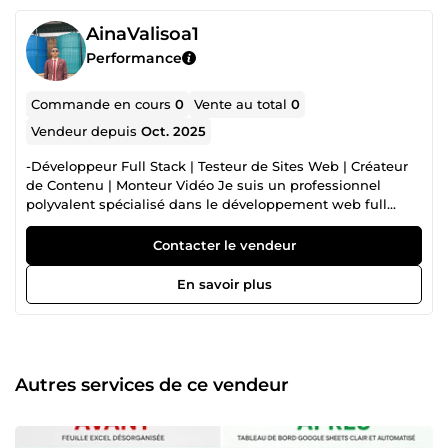
AinaValisoa1
Performance
Commande en cours
0
Vente au total
0
Vendeur depuis
Oct. 2025
-Développeur Full Stack | Testeur de Sites Web | Créateur
de Contenu | Monteur Vidéo Je suis un professionnel
polyvalent spécialisé dans le développement web full
stack, la création de contenu, et le montage vidéo. Avec
une maîtrise approfondie des outils tels qu'Adobe
Contacter le vendeur
Premiere Pro, CapCut, et bien d'autres, je suis capable de
transformer vos idées en réalisations concrètes et
En savoir plus
percutantes. Mes services incluent : Développement Full
Stack : Conception et développement de sites web et
applications sur mesure. Test de Sites Web : Assurance
qualité et optimisation pour une performance impeccable.
Création de Contenu: Production de contenus visuels et
Autres services de ce vendeur
multimédias engageants. Montage Vidéo: Réalisation de
vidéos professionnelles avec des effets créatifs et un
rendu de haute qualité. Création de Logos : Design de