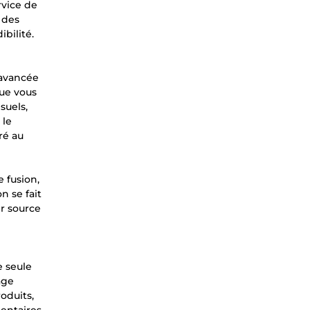
rvice de
 des
ibilité.
 avancée
que vous
suels,
 le
ré au
 fusion,
n se fait
er source
e seule
age
roduits,