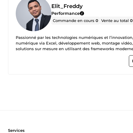
Elit_Freddy
Performance
Commande en cours
0
Vente au total
0
Passionné par les technologies numériques et l’innovation,
numérique via Excel, développement web, montage vidéo, 
solutions sur mesure en utilisant des frameworks moderne
et les langages comme Python, ~JavaScript ~et Java. *Mon p
logiciels que sur des tâches techniques comme la réparatio
créatif, je m’adapte aux besoins de mes clients pour livrer d
Services