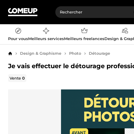
Pour vous
Meilleurs services
Meilleurs freelances
Design & Gra
Design & Graphisme
Photo
Détourage
Accueil
Je vais effectuer le détourage profess
Vente
0