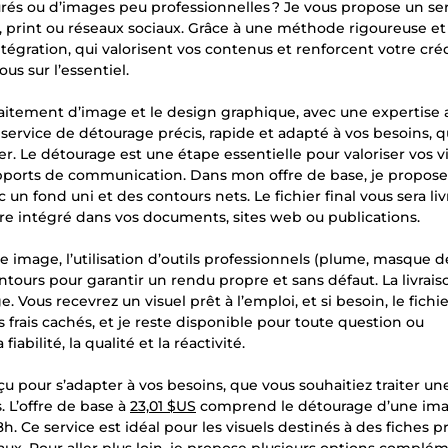
rés ou d’images peu professionnelles ? Je vous propose un se
 print ou réseaux sociaux. Grâce à une méthode rigoureuse et
intégration, qui valorisent vos contenus et renforcent votre créd
s sur l’essentiel.
traitement d’image et le design graphique, avec une expertise
service de détourage précis, rapide et adapté à vos besoins, 
. Le détourage est une étape essentielle pour valoriser vos vi
 supports de communication. Dans mon offre de base, je propose
n fond uni et des contours nets. Le fichier final vous sera liv
re intégré dans vos documents, sites web ou publications.
mage, l’utilisation d’outils professionnels (plume, masque de
ntours pour garantir un rendu propre et sans défaut. La livraiso
 Vous recevrez un visuel prêt à l’emploi, et si besoin, le fichi
frais cachés, et je reste disponible pour toute question ou
abilité, la qualité et la réactivité.
pour s’adapter à vos besoins, que vous souhaitiez traiter un
 L’offre de base à
23,01 $US
comprend le détourage d’une im
8h. Ce service est idéal pour les visuels destinés à des fiches p