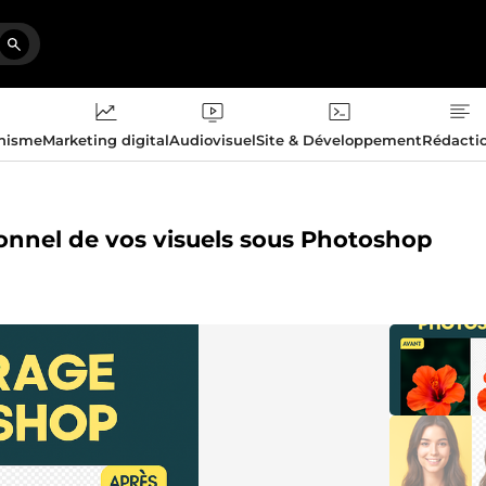
phisme
Marketing digital
Audiovisuel
Site & Développement
Rédacti
ionnel de vos visuels sous Photoshop