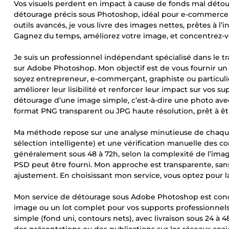
Vos visuels perdent en impact à cause de fonds mal détou
détourage précis sous Photoshop, idéal pour e-commerce,
outils avancés, je vous livre des images nettes, prêtes à l’
Gagnez du temps, améliorez votre image, et concentrez-vou
Je suis un professionnel indépendant spécialisé dans le 
sur Adobe Photoshop. Mon objectif est de vous fournir un 
soyez entrepreneur, e-commerçant, graphiste ou particulier
améliorer leur lisibilité et renforcer leur impact sur vos
détourage d’une image simple, c’est-à-dire une photo avec u
format PNG transparent ou JPG haute résolution, prêt à êt
Ma méthode repose sur une analyse minutieuse de chaque i
sélection intelligente) et une vérification manuelle des co
généralement sous 48 à 72h, selon la complexité de l’image.
PSD peut être fourni. Mon approche est transparente, sans 
ajustement. En choisissant mon service, vous optez pour la fi
Mon service de détourage sous Adobe Photoshop est conçu 
image ou un lot complet pour vos supports professionnels.
simple (fond uni, contours nets), avec livraison sous 24 à 4