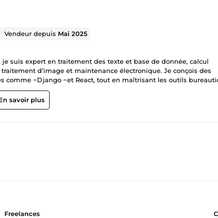
Vendeur depuis
Mai 2025
 je suis expert en traitement des texte et base de donnée, calcul
traitement d’image et maintenance électronique. Je conçois des
s comme ~Django ~et React, tout en maîtrisant les outils bureaut
rofil polyvalent me permet d’intervenir aussi bien sur des projets
n de matériel informatique ou l’intégration Arduino. Rigoureux et
En savoir plus
es résultats fiables, esthétiques et fonctionnels *
Freelances