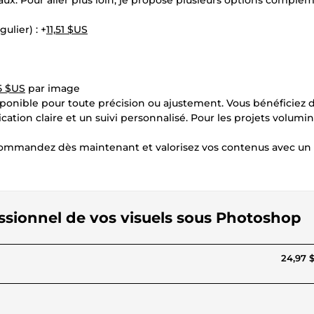
aux. Pour aller plus loin, je propose plusieurs options complé
ulier) : +
11,51 $US
5 $US
par image
ponible pour toute précision ou ajustement. Vous bénéficiez 
ation claire et un suivi personnalisé. Pour les projets volumi
. Commandez dès maintenant et valorisez vos contenus avec un
essionnel de vos visuels sous Photoshop
24,97 