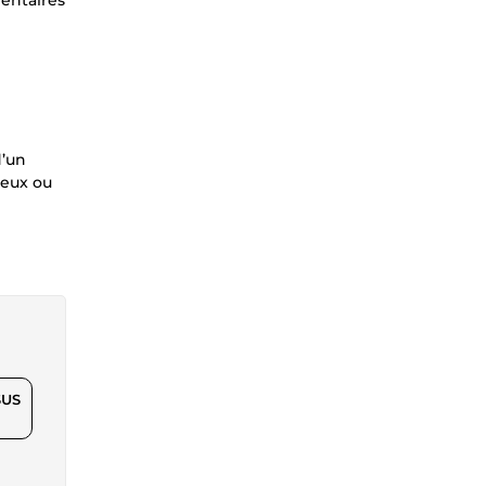
mentaires
d’un
neux ou
$US