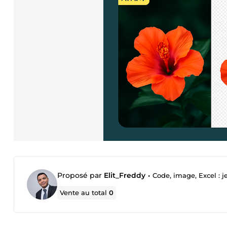
Proposé par
Elit_Freddy
•
Code, image, Excel : j
Vente au total
0