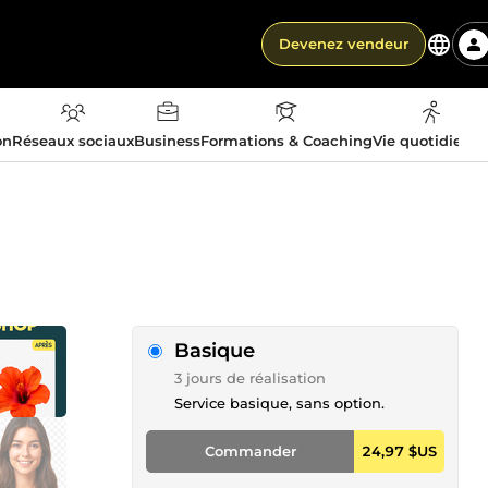
Devenez vendeur
on
Réseaux sociaux
Business
Formations & Coaching
Vie quotidienn
Basique
3 jours de réalisation
Service basique, sans option.
Commander
24,97 $US