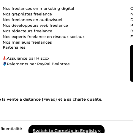
Nos freelances en marketing digital
C
Nos graphistes freelance
N
Nos freelances en audiovisuel
D
Nos développeurs web freelance
P
Nos rédacteurs freelance
B
Nos experts freelance en réseaux sociaux
Nos meilleurs freelances
Partenaires
Assurance par Hiscox
Paiements par PayPal Braintree
la vente à distance (Fevad) et à sa charte qualité.
fidentialité
Switch to ComeUp in English.