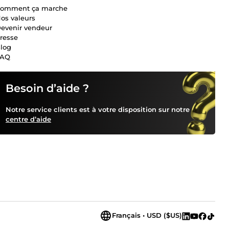
omment ça marche
os valeurs
evenir vendeur
resse
log
FAQ
Besoin d’aide ?
Notre service clients est à votre disposition sur notre
centre d’aide
Français • USD ($US)