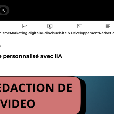
phisme
Marketing digital
Audiovisuel
Site & Développement
Rédacti
s
e personnalisé avec lIA