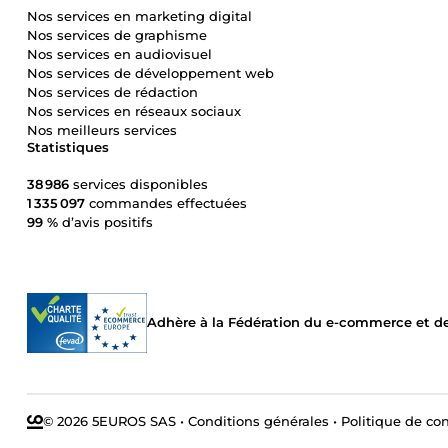
Nos services en marketing digital
Nos services de graphisme
Nos services en audiovisuel
Nos services de développement web
Nos services de rédaction
Nos services en réseaux sociaux
Nos meilleurs services
Statistiques
38 986
services disponibles
1 335 097
commandes effectuées
99 %
d’avis positifs
Adhère à la Fédération du e-commerce et de 
© 2026 5EUROS SAS
•
Conditions générales
•
Politique de con