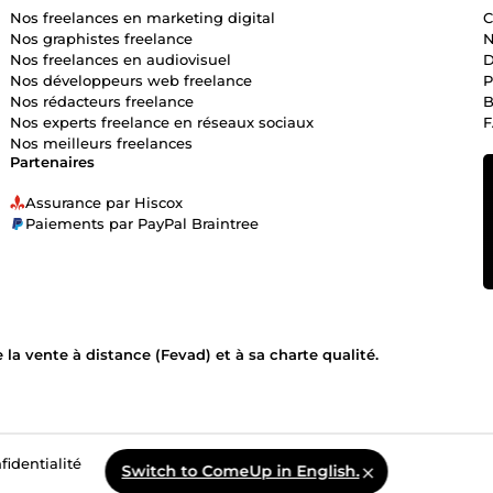
Nos freelances en marketing digital
C
Nos graphistes freelance
N
Nos freelances en audiovisuel
D
Nos développeurs web freelance
P
Nos rédacteurs freelance
B
Nos experts freelance en réseaux sociaux
Nos meilleurs freelances
Partenaires
Assurance par Hiscox
Paiements par PayPal Braintree
la vente à distance (Fevad) et à sa charte qualité.
fidentialité
Switch to ComeUp in English.