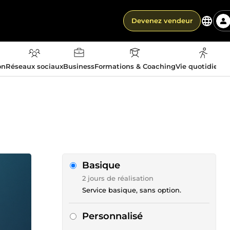
Devenez vendeur
on
Réseaux sociaux
Business
Formations & Coaching
Vie quotidienn
Basique
2 jours de réalisation
Service basique, sans option.
Personnalisé