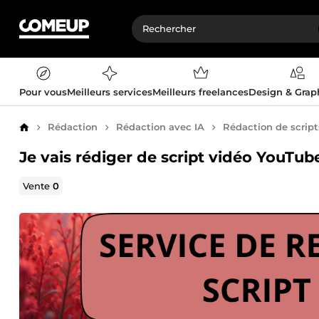
Pour vous
Meilleurs services
Meilleurs freelances
Design & Gra
Rédaction
Rédaction avec IA
Rédaction de script
Accueil
Je vais rédiger de script vidéo YouTub
Vente
0