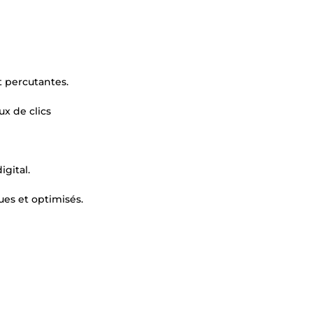
t percutantes.
x de clics
igital.
ues et optimisés.