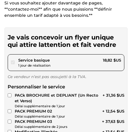
Si vous souhaitez ajouter davantage de pages,
**contactez-moi** afin que nous puissions **définir
ensemble un tarif adapté à vos besoins.**
Je vais concevoir un flyer unique
qui attire lattention et fait vendre
pour 17,34 $US
Service basique
18,82 $US
1 jour de réalisation
Ce vendeur n’est pas assujetti à la TVA.
Personnaliser le service
PACk BROCHURE et DEPLIANT (Un Recto
+ 31,36 $US
et Verso)
Délai supplémentaire de 1 jour
PACK PREMIUM 02
+ 12,54 $US
Délai supplémentaire de 1 jour
PACK PREMIUM 03
+ 37,63 $US
Délai supplémentaire de 2 jours
Modification illimitée
+ 12,54 $US