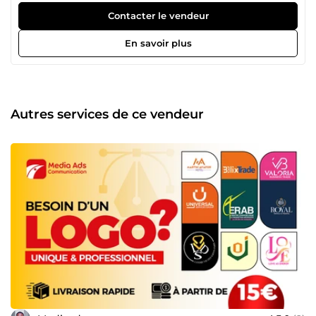
visuels clairs, esthétiques et percutants. Ma mission :
Contacter le vendeur
transformer vos concepts en créations uniques qui attirent
l’attention et renforcent votre image de marque. Je
En savoir plus
maîtrise plusieurs outils de design tels que Photoshop,
Illustrator et InDesign, ce qui me permet de m’adapter à
tout type de projet : Logos &amp; identités visuelles Flyers,
affiches &amp; cartes de visite Publications pour les
réseaux sociaux Bannières &amp; supports marketing 💡
Autres services de ce vendeur
Chaque projet est réalisé avec soin, créativité et
professionnalisme pour garantir un résultat à la hauteur
de vos attentes. Travaillons ensemble pour donner une
identité forte et cohérente à votre marque !