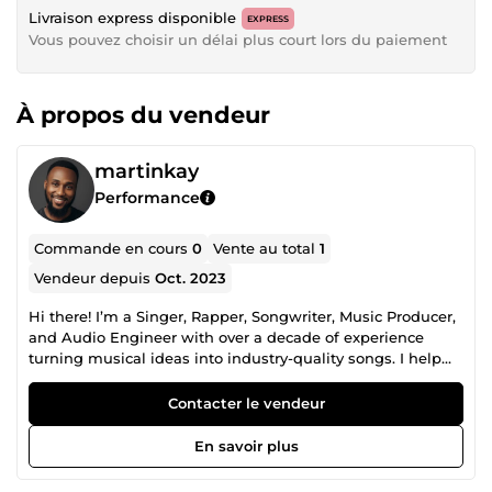
Livraison express disponible
EXPRESS
Vous pouvez choisir un délai plus court lors du paiement
À propos du vendeur
martinkay
Performance
Commande en cours
0
Vente au total
1
Vendeur depuis
Oct. 2023
Hi there! I’m a Singer, Rapper, Songwriter, Music Producer,
and Audio Engineer with over a decade of experience
turning musical ideas into industry-quality songs. I help
artists, creators, and brands bring their sound to life —
from concept to polished release. My expertise spans
Contacter le vendeur
Afrobeats, Hip-Hop, R&amp;B, Afro-fusion, Lo-Fi, and Pop,
blending African rhythm with global sound. Whether you
En savoir plus
need a catchy hook, a custom beat, professional vocals, or
full production, I can handle every step of the process. 🎶