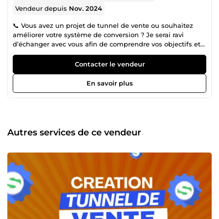
Vendeur depuis
Nov. 2024
📞 Vous avez un projet de tunnel de vente ou souhaitez
améliorer votre système de conversion ? Je serai ravi
d’échanger avec vous afin de comprendre vos objectifs et
voir comment je peux vous accompagner. Un échange
permet de mieux comprendre votre activité, votre
Contacter le vendeur
audience et la stratégie la plus adaptée pour développer
votre business en ligne. 🏅 Certifié Systeme.io ✅ Plus de
En savoir plus
150 tunnels de vente réalisés dans différentes niches ✅
Plus de 20 profils (coachs et infopreneurs) accompagnés ✅
Plus de 4 ans d’expérience en marketing digital Je suis
Gaétan Dossou, spécialiste dans la conception de tunnels
de vente performants et en stratégie marketing.
Autres services de ce vendeur
J’accompagne principalement les coachs, formateurs et
infopreneurs dans la création de systèmes de conversion
pensés pour transformer leurs visiteurs en prospects
qualifiés et leurs prospects en clients. Ma vision est simple
: un tunnel de vente performant ne repose pas
uniquement sur la technique. La réussite vient avant tout
d’une stratégie claire, d’une bonne compréhension de
votre audience et d’un parcours client optimisé. Mes
domaines d’expertise : ✅ Création de tunnels de vente