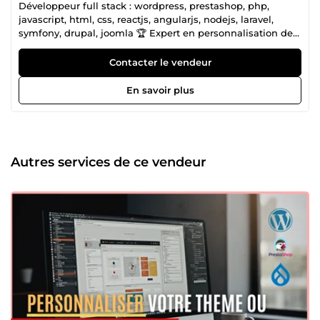
Développeur full stack : wordpress, prestashop, php,
javascript, html, css, reactjs, angularjs, nodejs, laravel,
symfony, drupal, joomla 🏆 Expert en personnalisation de
sites web Voici quelques exemples de personnalisations
possibles : 💻 Design &amp; UX/UI Refonte visuelle
Contacter le vendeur
complète (modernisation du design, couleurs, typographie)
Personnalisation du header, footer, menus, pages,
En savoir plus
formulaires, etc. Adaptation mobile &amp; responsive
design ⚙️ Fonctionnalités &amp; intégrations Ajout ou
modification de sections dynamiques (blog, galerie,
carrousel, avis clients…) Intégration d’outils : newsletter,
chat en ligne, systèmes de réservation, formulaires
Autres services de ce vendeur
avancés Personnalisation de plugins Personnalisation de
themes Et bien sûr… 👉 Je peux tout personnaliser. Peu
importe votre technologie, votre besoin ou votre niveau
technique, j’adapte le site exactement comme vous le
souhaitez. 💡 POURQUOI LES CLIENTS ME FONT
CONFIANCE ⚡ Réactif, précis et toujours à l’écoute 📞
Disponible 7j/7 pour vos ajustements et questions ✅
Travail précis, transparent et professionnel 💬 Échanges
simples, rapides et humains ⚡ Livraison dans les délais,
sans bugs 🔒 Code propre, sécurisé et optimisé 👉 Cliquez
sur “Me contacter” pour m’expliquer votre besoin.