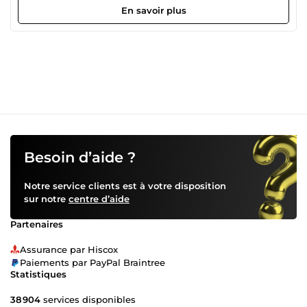
valeur de leurs projets à travers des textes convaincants,
En savoir plus
optimisés et adaptés à leurs objectifs. #✍️ Mes domaines
d’expertise Rédaction web SEO (articles, pages web,
descriptifs, storytelling…) Création et optimisation de CV
professionnels Rédaction de fiches produit optimisées
pour le référencement Corrections orthographiques,
reformulations et réécriture Descriptions immobilières (fr /
it) Contenus marketing, scripts, messages professionnels
💡 Ce qui me distingue Une écriture fluide, professionnelle
et adaptée au ton souhaité Un travail livré dans les délais,
avec une attention particulière aux détails Des textes
pensés pour convaincre, engager et convertir Un
Besoin d’aide ?
accompagnement personnalisé selon vos besoins 🎯 Mon
objectif Vous aider à gagner en visibilité, à développer
Notre service clients est à votre disposition
votre image, et à atteindre vos résultats grâce à des
sur notre
centre d’aide
contenus clairs, percutants et professionnels. Prêt à
collaborer ? 🚀 Je suis disponible pour transformer vos
Partenaires
idées en contenus de qualité.
Assurance par Hiscox
Paiements par PayPal Braintree
Statistiques
38 904
services disponibles