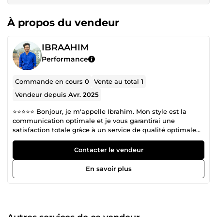
À propos du vendeur
IBRAAHIM
Performance
Commande en cours
0
Vente au total
1
Vendeur depuis
Avr. 2025
⭐⭐⭐⭐⭐ Bonjour, je m'appelle Ibrahim. Mon style est la
communication optimale et je vous garantirai une
satisfaction totale grâce à un service de qualité optimale
pour atteindre votre destination. Le design occupe une
place importante dans ma vie et je travaille dur pour
Contacter le vendeur
produire des designs de la plus haute qualité, efficaces,
innovants et intemporels, que mes clients adoreront.
En savoir plus
J'aimerais travailler avec vous.