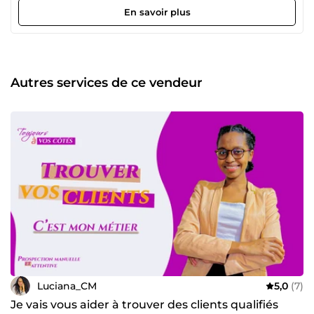
mission est simple : vous faire gagner du temps en
En savoir plus
prenant en charge votre communication avec une
stratégie de contenu adaptée à vos objectifs et à votre
identité. ❤ Mes domaines d'expertise ✔ Gestion de
comptes Instagram &amp; LinkedIn ✔ Création de
publications, carrousels et stories ✔ Rédaction de contenus
Autres services de ce vendeur
engageants et optimisés ✔ Élaboration de calendriers
éditoriaux ✔ Création de visuels professionnels sur Canva
✔ Stratégie de contenu et accompagnement personnalisé
Chaque projet est réalisé avec rigueur, créativité et
professionnalisme, afin de vous proposer une
communication cohérente et de qualité. Je privilégie une
relation basée sur l'écoute, la réactivité et la confiance, afin
de vous offrir un accompagnement personnalisé et des
prestations adaptées à vos besoins. 📩 Vous avez un projet
ou une question ? N'hésitez pas à me contacter. Je serai
ravie d'échanger avec vous et de vous accompagner dans
le développement de votre présence sur les réseaux
sociaux.
Luciana_CM
5,0
(7)
Je vais vous aider à trouver des clients qualifiés