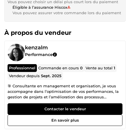
Vous pouvez choisir un délai plus court lors du paiement
Éligible à l’assurance Hiscox
Vous pouvez assurer votre commande lors du paiement
À propos du vendeur
kenzalm
Performance
Professionnel
Commande en cours
0
Vente au total
1
Vendeur depuis
Sept. 2025
🎯 Consultante en management et organisation, je vous
accompagne dans l’optimisation de vos performances, la
gestion de projets et l’amélioration des processus
opérationnels. 💡 Forte d’une expérience en direction
multisites (Lidl, Burger King), je combine expertise terrain
Contacter le vendeur
et vision stratégique pour répondre à vos besoins concrets.
📌 J’interviens également en formation et coaching sur le
En savoir plus
management, le leadership et la conduite du
changement. ✅ Mon objectif : vous aider à gagner en